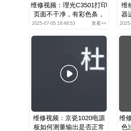
维修视频：理光C3501打印
维
页面不干净，有彩色条，
器
还有白色细线，解决案例
如
2025-07-05 18:49:53
查看>>
2025-
分享！
维修视频：京瓷1020电源
维修
板如何测量输出是否正常
色