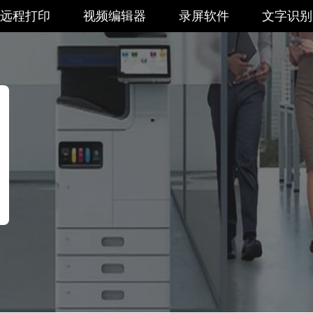
远程打印
视频编辑器
录屏软件
文字识别