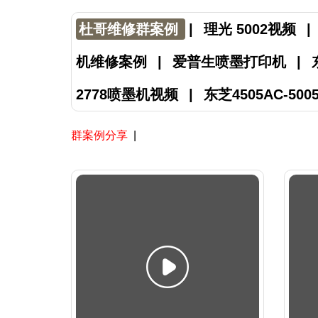
杜哥维修群案例
|
理光 5002视频
|
机维修案例
|
爱普生喷墨打印机
|
2778喷墨机视频
|
东芝4505AC-50
群案例分享
|